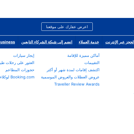
اعرض عقارك على موقعنا
لحجز عبر الإنترنت
خدمة العملاء
انضم إلى شبكة الشركاء التابعين
Business
أماكن مميزة للإقامة
إيجار سيارات
التقييمات
العثور على رحلات طي
اكتشف إقامات لمدة شهر أو أكثر
حجوزات المطاعم
عروض العطلات والعروض الموسمية
Booking.com لوكلاء السفر
Traveller Review Awards