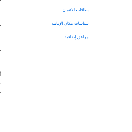
ن
بطاقات الائتمان
ر
سياسات مكان الإقامة
ه
ل
مرافق إضافية
ل
ه
ل
ا
أ
ي
ك
ب
س