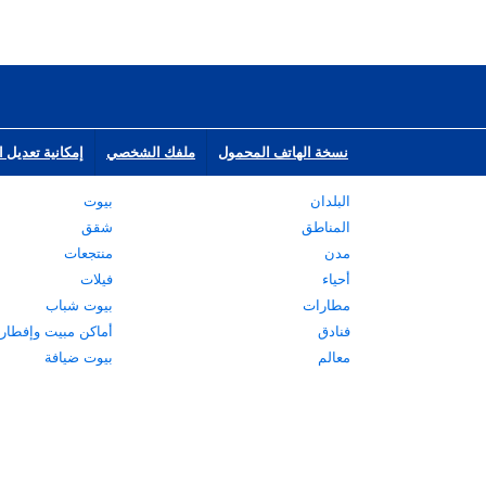
نسخة الهاتف المحمول
ملفك الشخصي
إمكانية تعديل ا
البلدان
بيوت
المناطق
شقق
مدن
منتجعات
أحياء
فيلات
مطارات
بيوت شباب
فنادق
أماكن مبيت وإفطار
معالم
بيوت ضيافة