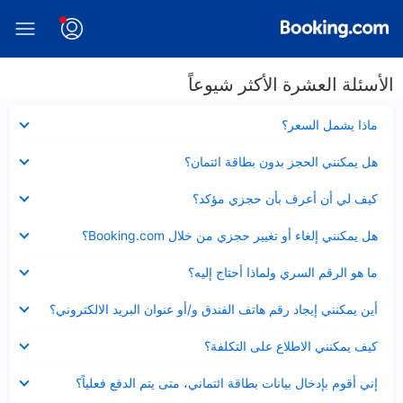
الأسئلة العشرة الأكثر شيوعاً
عرض
ماذا يشمل السعر؟
مصغر
عرض
هل يمكنني الحجز بدون بطاقة ائتمان؟
مصغر
عرض
كيف لي أن أعرف بأن حجزي مؤكد؟
مصغر
عرض
هل يمكنني إلغاء أو تغيير حجزي من خلال Booking.com؟
مصغر
عرض
ما هو الرقم السري ولماذا أحتاج إليه؟
مصغر
عرض
أين يمكنني إيجاد رقم هاتف الفندق و/أو عنوان البريد الالكتروني؟
مصغر
عرض
كيف يمكنني الاطلاع على التكلفة؟
مصغر
عرض
إني أقوم بإدخال بيانات بطاقة ائتماني، متى يتم الدفع فعلياً؟
مصغر