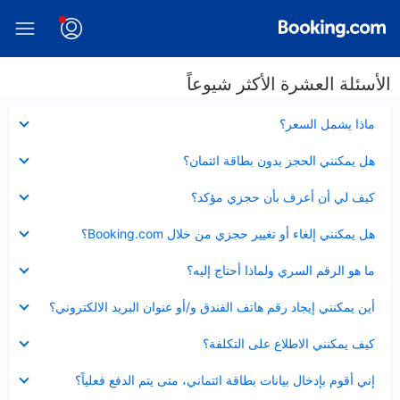
الأسئلة العشرة الأكثر شيوعاً
عرض
ماذا يشمل السعر؟
مصغر
عرض
هل يمكنني الحجز بدون بطاقة ائتمان؟
مصغر
عرض
كيف لي أن أعرف بأن حجزي مؤكد؟
مصغر
عرض
هل يمكنني إلغاء أو تغيير حجزي من خلال Booking.com؟
مصغر
عرض
ما هو الرقم السري ولماذا أحتاج إليه؟
مصغر
عرض
أين يمكنني إيجاد رقم هاتف الفندق و/أو عنوان البريد الالكتروني؟
مصغر
عرض
كيف يمكنني الاطلاع على التكلفة؟
مصغر
عرض
إني أقوم بإدخال بيانات بطاقة ائتماني، متى يتم الدفع فعلياً؟
مصغر