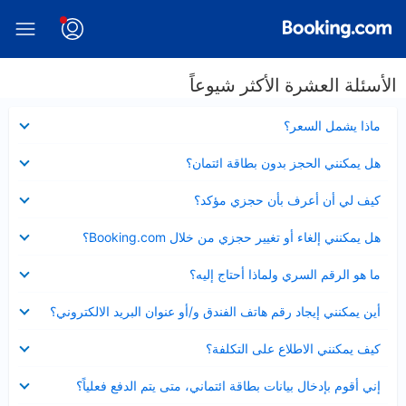
الأسئلة العشرة الأكثر شيوعاً
عرض
ماذا يشمل السعر؟
مصغر
عرض
هل يمكنني الحجز بدون بطاقة ائتمان؟
مصغر
عرض
كيف لي أن أعرف بأن حجزي مؤكد؟
مصغر
عرض
هل يمكنني إلغاء أو تغيير حجزي من خلال Booking.com؟
مصغر
عرض
ما هو الرقم السري ولماذا أحتاج إليه؟
مصغر
عرض
أين يمكنني إيجاد رقم هاتف الفندق و/أو عنوان البريد الالكتروني؟
مصغر
عرض
كيف يمكنني الاطلاع على التكلفة؟
مصغر
عرض
إني أقوم بإدخال بيانات بطاقة ائتماني، متى يتم الدفع فعلياً؟
مصغر