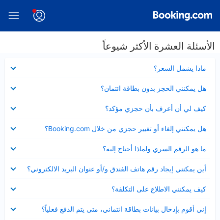
الأسئلة العشرة الأكثر شيوعاً
عرض
ماذا يشمل السعر؟
مصغر
عرض
هل يمكنني الحجز بدون بطاقة ائتمان؟
مصغر
عرض
كيف لي أن أعرف بأن حجزي مؤكد؟
مصغر
عرض
هل يمكنني إلغاء أو تغيير حجزي من خلال Booking.com؟
مصغر
عرض
ما هو الرقم السري ولماذا أحتاج إليه؟
مصغر
عرض
أين يمكنني إيجاد رقم هاتف الفندق و/أو عنوان البريد الالكتروني؟
مصغر
عرض
كيف يمكنني الاطلاع على التكلفة؟
مصغر
عرض
إني أقوم بإدخال بيانات بطاقة ائتماني، متى يتم الدفع فعلياً؟
مصغر