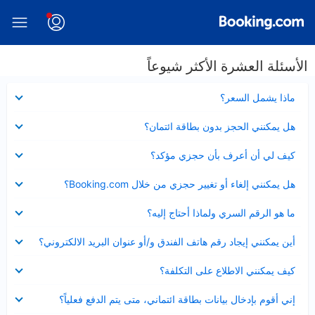
الأسئلة العشرة الأكثر شيوعاً
عرض
ماذا يشمل السعر؟
مصغر
عرض
هل يمكنني الحجز بدون بطاقة ائتمان؟
مصغر
عرض
كيف لي أن أعرف بأن حجزي مؤكد؟
مصغر
عرض
هل يمكنني إلغاء أو تغيير حجزي من خلال Booking.com؟
مصغر
عرض
ما هو الرقم السري ولماذا أحتاج إليه؟
مصغر
عرض
أين يمكنني إيجاد رقم هاتف الفندق و/أو عنوان البريد الالكتروني؟
مصغر
عرض
كيف يمكنني الاطلاع على التكلفة؟
مصغر
عرض
إني أقوم بإدخال بيانات بطاقة ائتماني، متى يتم الدفع فعلياً؟
مصغر