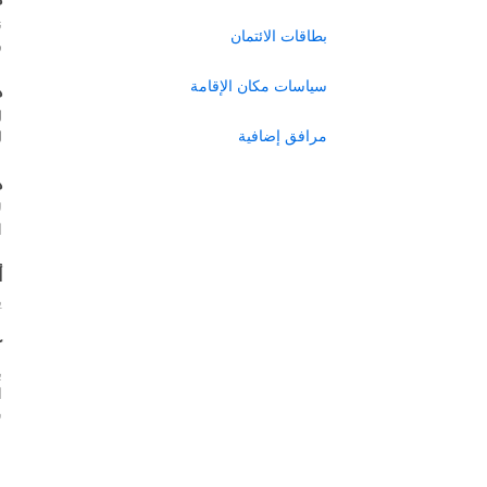
ن
بطاقات الائتمان
ر
سياسات مكان الإقامة
ه
ل
مرافق إضافية
ل
ه
ل
ا
أ
ي
ك
ب
س