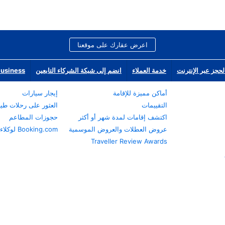
اعرض عقارك على موقعنا
لحجز عبر الإنترنت
خدمة العملاء
انضم إلى شبكة الشركاء التابعين
Business
أماكن مميزة للإقامة
إيجار سيارات
التقييمات
العثور على رحلات طي
اكتشف إقامات لمدة شهر أو أكثر
حجوزات المطاعم
عروض العطلات والعروض الموسمية
Booking.com لوكلاء السفر
Traveller Review Awards