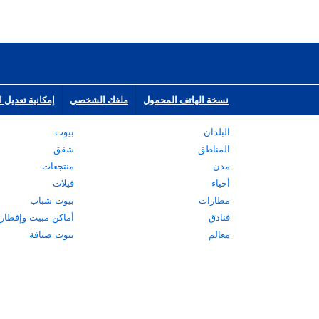
نسخة الهاتف المحمول
ملفك الشخصي
إمكانية تعديل ا
البلدان
بيوت
المناطق
شقق
مدن
منتجعات
أحياء
فيلات
مطارات
بيوت شباب
فنادق
أماكن مبيت وإفطار
معالم
بيوت ضيافة