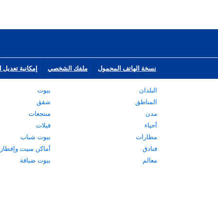
نسخة الهاتف المحمول
ملفك الشخصي
إمكانية تعديل ا
البلدان
بيوت
المناطق
شقق
مدن
منتجعات
أحياء
فيلات
مطارات
بيوت شباب
فنادق
أماكن مبيت وإفطار
معالم
بيوت ضيافة