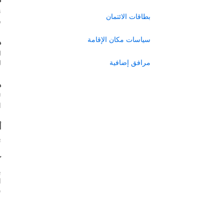
ن
بطاقات الائتمان
ر
سياسات مكان الإقامة
ه
ل
مرافق إضافية
ل
ه
ل
ا
أ
ي
ك
ب
س