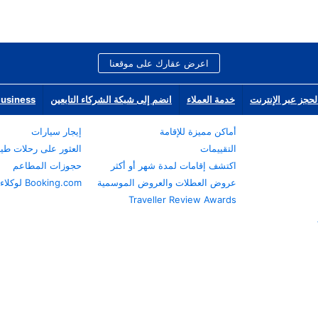
اعرض عقارك على موقعنا
لحجز عبر الإنترنت
خدمة العملاء
انضم إلى شبكة الشركاء التابعين
Business
أماكن مميزة للإقامة
إيجار سيارات
التقييمات
العثور على رحلات طي
اكتشف إقامات لمدة شهر أو أكثر
حجوزات المطاعم
عروض العطلات والعروض الموسمية
Booking.com لوكلاء السفر
Traveller Review Awards