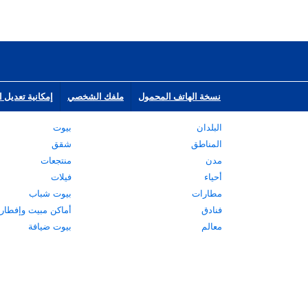
نسخة الهاتف المحمول
ملفك الشخصي
إمكانية تعديل ا
البلدان
بيوت
المناطق
شقق
مدن
منتجعات
أحياء
فيلات
مطارات
بيوت شباب
فنادق
أماكن مبيت وإفطار
معالم
بيوت ضيافة