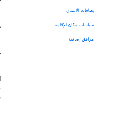
ن
بطاقات الائتمان
ر
سياسات مكان الإقامة
ه
ل
مرافق إضافية
ل
ه
ل
ا
أ
ي
ك
ب
س