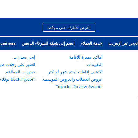
اعرض عقارك على موقعنا
لحجز عبر الإنترنت
خدمة العملاء
انضم إلى شبكة الشركاء التابعين
Business
أماكن مميزة للإقامة
إيجار سيارات
التقييمات
العثور على رحلات طي
اكتشف إقامات لمدة شهر أو أكثر
حجوزات المطاعم
عروض العطلات والعروض الموسمية
Booking.com لوكلاء السفر
Traveller Review Awards