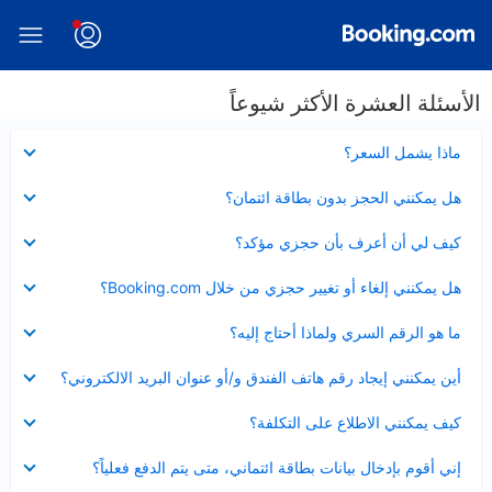
الأسئلة العشرة الأكثر شيوعاً
عرض
ماذا يشمل السعر؟
مصغر
عرض
هل يمكنني الحجز بدون بطاقة ائتمان؟
مصغر
عرض
كيف لي أن أعرف بأن حجزي مؤكد؟
مصغر
عرض
هل يمكنني إلغاء أو تغيير حجزي من خلال Booking.com؟
مصغر
عرض
ما هو الرقم السري ولماذا أحتاج إليه؟
مصغر
عرض
أين يمكنني إيجاد رقم هاتف الفندق و/أو عنوان البريد الالكتروني؟
مصغر
عرض
كيف يمكنني الاطلاع على التكلفة؟
مصغر
عرض
إني أقوم بإدخال بيانات بطاقة ائتماني، متى يتم الدفع فعلياً؟
مصغر