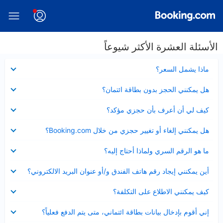
الأسئلة العشرة الأكثر شيوعاً
عرض
ماذا يشمل السعر؟
مصغر
عرض
هل يمكنني الحجز بدون بطاقة ائتمان؟
مصغر
عرض
كيف لي أن أعرف بأن حجزي مؤكد؟
مصغر
عرض
هل يمكنني إلغاء أو تغيير حجزي من خلال Booking.com؟
مصغر
عرض
ما هو الرقم السري ولماذا أحتاج إليه؟
مصغر
عرض
أين يمكنني إيجاد رقم هاتف الفندق و/أو عنوان البريد الالكتروني؟
مصغر
عرض
كيف يمكنني الاطلاع على التكلفة؟
مصغر
عرض
إني أقوم بإدخال بيانات بطاقة ائتماني، متى يتم الدفع فعلياً؟
مصغر