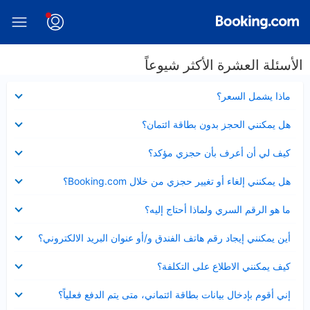
الأسئلة العشرة الأكثر شيوعاً
عرض
ماذا يشمل السعر؟
مصغر
عرض
هل يمكنني الحجز بدون بطاقة ائتمان؟
مصغر
عرض
كيف لي أن أعرف بأن حجزي مؤكد؟
مصغر
عرض
هل يمكنني إلغاء أو تغيير حجزي من خلال Booking.com؟
مصغر
عرض
ما هو الرقم السري ولماذا أحتاج إليه؟
مصغر
عرض
أين يمكنني إيجاد رقم هاتف الفندق و/أو عنوان البريد الالكتروني؟
مصغر
عرض
كيف يمكنني الاطلاع على التكلفة؟
مصغر
عرض
إني أقوم بإدخال بيانات بطاقة ائتماني، متى يتم الدفع فعلياً؟
مصغر