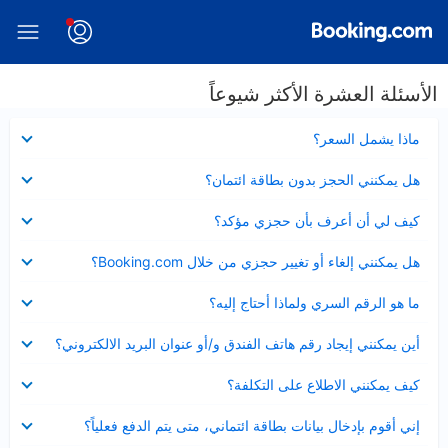
الأسئلة العشرة الأكثر شيوعاً
عرض
ماذا يشمل السعر؟
مصغر
عرض
هل يمكنني الحجز بدون بطاقة ائتمان؟
مصغر
عرض
كيف لي أن أعرف بأن حجزي مؤكد؟
مصغر
عرض
هل يمكنني إلغاء أو تغيير حجزي من خلال Booking.com؟
مصغر
عرض
ما هو الرقم السري ولماذا أحتاج إليه؟
مصغر
عرض
أين يمكنني إيجاد رقم هاتف الفندق و/أو عنوان البريد الالكتروني؟
مصغر
عرض
كيف يمكنني الاطلاع على التكلفة؟
مصغر
عرض
إني أقوم بإدخال بيانات بطاقة ائتماني، متى يتم الدفع فعلياً؟
مصغر