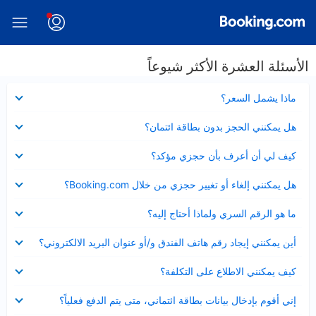
الأسئلة العشرة الأكثر شيوعاً
عرض
ماذا يشمل السعر؟
مصغر
عرض
هل يمكنني الحجز بدون بطاقة ائتمان؟
مصغر
عرض
كيف لي أن أعرف بأن حجزي مؤكد؟
مصغر
عرض
هل يمكنني إلغاء أو تغيير حجزي من خلال Booking.com؟
مصغر
عرض
ما هو الرقم السري ولماذا أحتاج إليه؟
مصغر
عرض
أين يمكنني إيجاد رقم هاتف الفندق و/أو عنوان البريد الالكتروني؟
مصغر
عرض
كيف يمكنني الاطلاع على التكلفة؟
مصغر
عرض
إني أقوم بإدخال بيانات بطاقة ائتماني، متى يتم الدفع فعلياً؟
مصغر