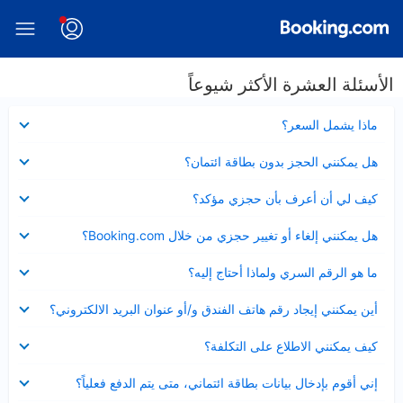
الأسئلة العشرة الأكثر شيوعاً
عرض
ماذا يشمل السعر؟
مصغر
عرض
هل يمكنني الحجز بدون بطاقة ائتمان؟
مصغر
عرض
كيف لي أن أعرف بأن حجزي مؤكد؟
مصغر
عرض
هل يمكنني إلغاء أو تغيير حجزي من خلال Booking.com؟
مصغر
عرض
ما هو الرقم السري ولماذا أحتاج إليه؟
مصغر
عرض
أين يمكنني إيجاد رقم هاتف الفندق و/أو عنوان البريد الالكتروني؟
مصغر
عرض
كيف يمكنني الاطلاع على التكلفة؟
مصغر
عرض
إني أقوم بإدخال بيانات بطاقة ائتماني، متى يتم الدفع فعلياً؟
مصغر