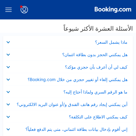
الأسئلة العشرة الأكثر شيوعاً
عرض
ماذا يشمل السعر؟
مصغر
عرض
هل يمكنني الحجز بدون بطاقة ائتمان؟
مصغر
عرض
كيف لي أن أعرف بأن حجزي مؤكد؟
مصغر
عرض
هل يمكنني إلغاء أو تغيير حجزي من خلال Booking.com؟
مصغر
عرض
ما هو الرقم السري ولماذا أحتاج إليه؟
مصغر
عرض
أين يمكنني إيجاد رقم هاتف الفندق و/أو عنوان البريد الالكتروني؟
مصغر
عرض
كيف يمكنني الاطلاع على التكلفة؟
مصغر
عرض
إني أقوم بإدخال بيانات بطاقة ائتماني، متى يتم الدفع فعلياً؟
مصغر