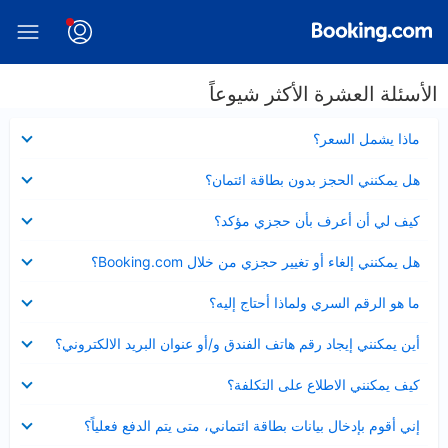
الأسئلة العشرة الأكثر شيوعاً
عرض
ماذا يشمل السعر؟
مصغر
عرض
هل يمكنني الحجز بدون بطاقة ائتمان؟
مصغر
عرض
كيف لي أن أعرف بأن حجزي مؤكد؟
مصغر
عرض
هل يمكنني إلغاء أو تغيير حجزي من خلال Booking.com؟
مصغر
عرض
ما هو الرقم السري ولماذا أحتاج إليه؟
مصغر
عرض
أين يمكنني إيجاد رقم هاتف الفندق و/أو عنوان البريد الالكتروني؟
مصغر
عرض
كيف يمكنني الاطلاع على التكلفة؟
مصغر
عرض
إني أقوم بإدخال بيانات بطاقة ائتماني، متى يتم الدفع فعلياً؟
مصغر