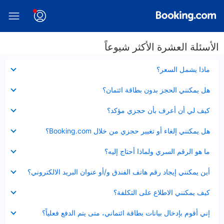
الأسئلة العشرة الأكثر شيوعاً
عرض
ماذا يشمل السعر؟
مصغر
عرض
هل يمكنني الحجز بدون بطاقة ائتمان؟
مصغر
عرض
كيف لي أن أعرف بأن حجزي مؤكد؟
مصغر
عرض
هل يمكنني إلغاء أو تغيير حجزي من خلال Booking.com؟
مصغر
عرض
ما هو الرقم السري ولماذا أحتاج إليه؟
مصغر
عرض
أين يمكنني إيجاد رقم هاتف الفندق و/أو عنوان البريد الالكتروني؟
مصغر
عرض
كيف يمكنني الاطلاع على التكلفة؟
مصغر
عرض
إني أقوم بإدخال بيانات بطاقة ائتماني، متى يتم الدفع فعلياً؟
مصغر