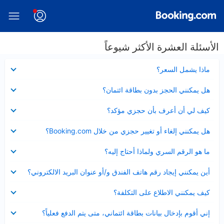
الأسئلة العشرة الأكثر شيوعاً
عرض
ماذا يشمل السعر؟
مصغر
عرض
هل يمكنني الحجز بدون بطاقة ائتمان؟
مصغر
عرض
كيف لي أن أعرف بأن حجزي مؤكد؟
مصغر
عرض
هل يمكنني إلغاء أو تغيير حجزي من خلال Booking.com؟
مصغر
عرض
ما هو الرقم السري ولماذا أحتاج إليه؟
مصغر
عرض
أين يمكنني إيجاد رقم هاتف الفندق و/أو عنوان البريد الالكتروني؟
مصغر
عرض
كيف يمكنني الاطلاع على التكلفة؟
مصغر
عرض
إني أقوم بإدخال بيانات بطاقة ائتماني، متى يتم الدفع فعلياً؟
مصغر