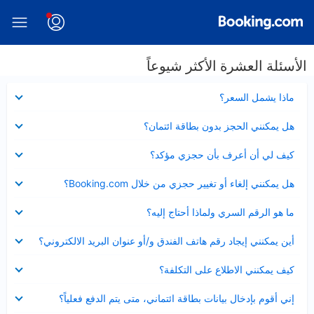
الأسئلة العشرة الأكثر شيوعاً
عرض
ماذا يشمل السعر؟
مصغر
عرض
هل يمكنني الحجز بدون بطاقة ائتمان؟
مصغر
عرض
كيف لي أن أعرف بأن حجزي مؤكد؟
مصغر
عرض
هل يمكنني إلغاء أو تغيير حجزي من خلال Booking.com؟
مصغر
عرض
ما هو الرقم السري ولماذا أحتاج إليه؟
مصغر
عرض
أين يمكنني إيجاد رقم هاتف الفندق و/أو عنوان البريد الالكتروني؟
مصغر
عرض
كيف يمكنني الاطلاع على التكلفة؟
مصغر
عرض
إني أقوم بإدخال بيانات بطاقة ائتماني، متى يتم الدفع فعلياً؟
مصغر