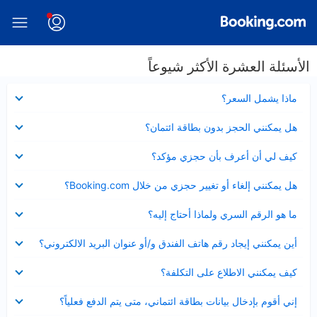
الأسئلة العشرة الأكثر شيوعاً
عرض
ماذا يشمل السعر؟
مصغر
عرض
هل يمكنني الحجز بدون بطاقة ائتمان؟
مصغر
عرض
كيف لي أن أعرف بأن حجزي مؤكد؟
مصغر
عرض
هل يمكنني إلغاء أو تغيير حجزي من خلال Booking.com؟
مصغر
عرض
ما هو الرقم السري ولماذا أحتاج إليه؟
مصغر
عرض
أين يمكنني إيجاد رقم هاتف الفندق و/أو عنوان البريد الالكتروني؟
مصغر
عرض
كيف يمكنني الاطلاع على التكلفة؟
مصغر
عرض
إني أقوم بإدخال بيانات بطاقة ائتماني، متى يتم الدفع فعلياً؟
مصغر