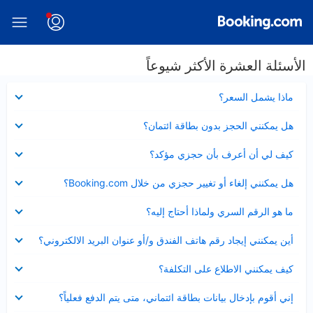
الأسئلة العشرة الأكثر شيوعاً
عرض
ماذا يشمل السعر؟
مصغر
عرض
هل يمكنني الحجز بدون بطاقة ائتمان؟
مصغر
عرض
كيف لي أن أعرف بأن حجزي مؤكد؟
مصغر
عرض
هل يمكنني إلغاء أو تغيير حجزي من خلال Booking.com؟
مصغر
عرض
ما هو الرقم السري ولماذا أحتاج إليه؟
مصغر
عرض
أين يمكنني إيجاد رقم هاتف الفندق و/أو عنوان البريد الالكتروني؟
مصغر
عرض
كيف يمكنني الاطلاع على التكلفة؟
مصغر
عرض
إني أقوم بإدخال بيانات بطاقة ائتماني، متى يتم الدفع فعلياً؟
مصغر