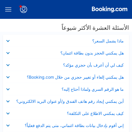
الأسئلة العشرة الأكثر شيوعاً
عرض
ماذا يشمل السعر؟
مصغر
عرض
هل يمكنني الحجز بدون بطاقة ائتمان؟
مصغر
عرض
كيف لي أن أعرف بأن حجزي مؤكد؟
مصغر
عرض
هل يمكنني إلغاء أو تغيير حجزي من خلال Booking.com؟
مصغر
عرض
ما هو الرقم السري ولماذا أحتاج إليه؟
مصغر
عرض
أين يمكنني إيجاد رقم هاتف الفندق و/أو عنوان البريد الالكتروني؟
مصغر
عرض
كيف يمكنني الاطلاع على التكلفة؟
مصغر
عرض
إني أقوم بإدخال بيانات بطاقة ائتماني، متى يتم الدفع فعلياً؟
مصغر