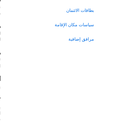
ن
بطاقات الائتمان
ر
سياسات مكان الإقامة
ه
ل
مرافق إضافية
ل
ه
ل
ا
أ
ي
ك
ب
س