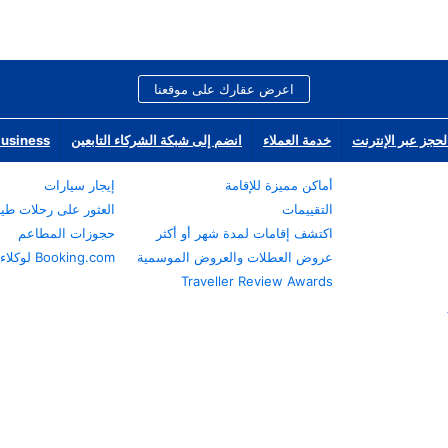
اعرض عقارك على موقعنا
لحجز عبر الإنترنت
خدمة العملاء
انضم إلى شبكة الشركاء التابعين
Business
أماكن مميزة للإقامة
إيجار سيارات
التقييمات
العثور على رحلات طي
اكتشف إقامات لمدة شهر أو أكثر
حجوزات المطاعم
عروض العطلات والعروض الموسمية
Booking.com لوكلاء السفر
Traveller Review Awards