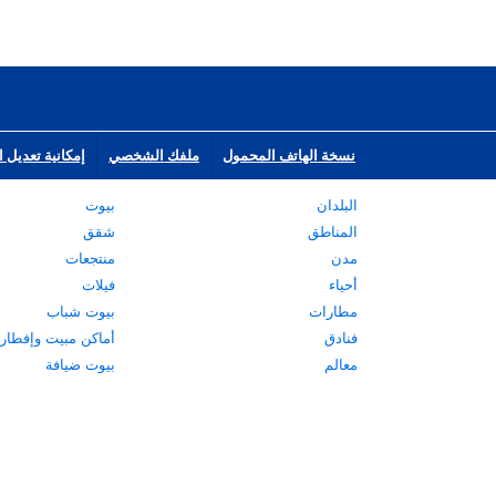
نسخة الهاتف المحمول
ملفك الشخصي
إمكانية تعديل ا
البلدان
بيوت
المناطق
شقق
مدن
منتجعات
أحياء
فيلات
مطارات
بيوت شباب
فنادق
أماكن مبيت وإفطار
معالم
بيوت ضيافة