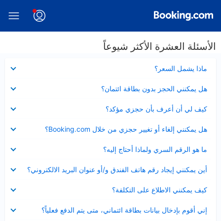
الأسئلة العشرة الأكثر شيوعاً
عرض
ماذا يشمل السعر؟
مصغر
عرض
هل يمكنني الحجز بدون بطاقة ائتمان؟
مصغر
عرض
كيف لي أن أعرف بأن حجزي مؤكد؟
مصغر
عرض
هل يمكنني إلغاء أو تغيير حجزي من خلال Booking.com؟
مصغر
عرض
ما هو الرقم السري ولماذا أحتاج إليه؟
مصغر
عرض
أين يمكنني إيجاد رقم هاتف الفندق و/أو عنوان البريد الالكتروني؟
مصغر
عرض
كيف يمكنني الاطلاع على التكلفة؟
مصغر
عرض
إني أقوم بإدخال بيانات بطاقة ائتماني، متى يتم الدفع فعلياً؟
مصغر