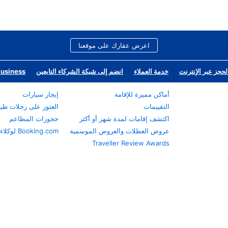
اعرض عقارك على موقعنا
لحجز عبر الإنترنت
خدمة العملاء
انضم إلى شبكة الشركاء التابعين
Business
أماكن مميزة للإقامة
إيجار سيارات
التقييمات
العثور على رحلات طي
اكتشف إقامات لمدة شهر أو أكثر
حجوزات المطاعم
عروض العطلات والعروض الموسمية
Booking.com لوكلاء السفر
Traveller Review Awards