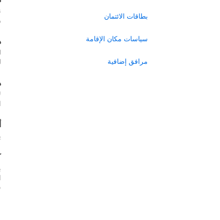
ن
بطاقات الائتمان
ر
سياسات مكان الإقامة
ه
ل
مرافق إضافية
ل
ه
ل
ا
أ
ي
ك
ب
س