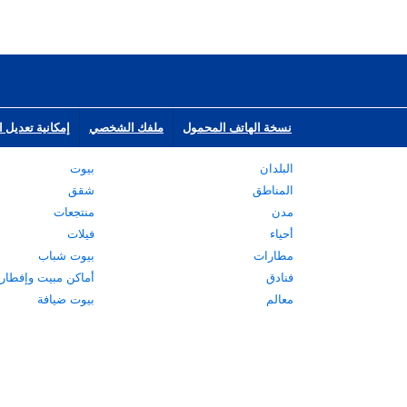
نسخة الهاتف المحمول
ملفك الشخصي
إمكانية تعديل ا
البلدان
بيوت
المناطق
شقق
مدن
منتجعات
أحياء
فيلات
مطارات
بيوت شباب
فنادق
أماكن مبيت وإفطار
معالم
بيوت ضيافة