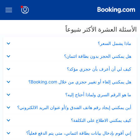
الأسئلة العشرة الأكثر شيوعاً
عرض
ماذا يشمل السعر؟
مصغر
عرض
هل يمكنني الحجز بدون بطاقة ائتمان؟
مصغر
عرض
كيف لي أن أعرف بأن حجزي مؤكد؟
مصغر
عرض
هل يمكنني إلغاء أو تغيير حجزي من خلال Booking.com؟
مصغر
عرض
ما هو الرقم السري ولماذا أحتاج إليه؟
مصغر
عرض
أين يمكنني إيجاد رقم هاتف الفندق و/أو عنوان البريد الالكتروني؟
مصغر
عرض
كيف يمكنني الاطلاع على التكلفة؟
مصغر
عرض
إني أقوم بإدخال بيانات بطاقة ائتماني، متى يتم الدفع فعلياً؟
مصغر