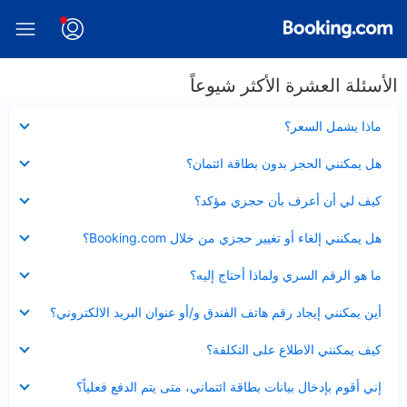
الأسئلة العشرة الأكثر شيوعاً
عرض
ماذا يشمل السعر؟
مصغر
عرض
هل يمكنني الحجز بدون بطاقة ائتمان؟
مصغر
عرض
كيف لي أن أعرف بأن حجزي مؤكد؟
مصغر
عرض
هل يمكنني إلغاء أو تغيير حجزي من خلال Booking.com؟
مصغر
عرض
ما هو الرقم السري ولماذا أحتاج إليه؟
مصغر
عرض
أين يمكنني إيجاد رقم هاتف الفندق و/أو عنوان البريد الالكتروني؟
مصغر
عرض
كيف يمكنني الاطلاع على التكلفة؟
مصغر
عرض
إني أقوم بإدخال بيانات بطاقة ائتماني، متى يتم الدفع فعلياً؟
مصغر