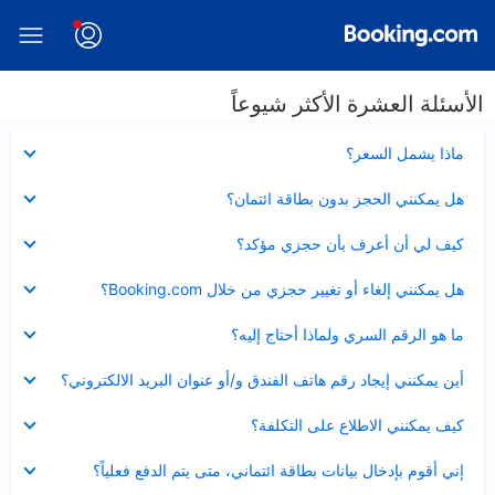
الأسئلة العشرة الأكثر شيوعاً
عرض
ماذا يشمل السعر؟
مصغر
عرض
هل يمكنني الحجز بدون بطاقة ائتمان؟
مصغر
عرض
كيف لي أن أعرف بأن حجزي مؤكد؟
مصغر
عرض
هل يمكنني إلغاء أو تغيير حجزي من خلال Booking.com؟
مصغر
عرض
ما هو الرقم السري ولماذا أحتاج إليه؟
مصغر
عرض
أين يمكنني إيجاد رقم هاتف الفندق و/أو عنوان البريد الالكتروني؟
مصغر
عرض
كيف يمكنني الاطلاع على التكلفة؟
مصغر
عرض
إني أقوم بإدخال بيانات بطاقة ائتماني، متى يتم الدفع فعلياً؟
مصغر