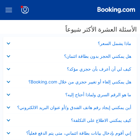
الأسئلة العشرة الأكثر شيوعاً
عرض
ماذا يشمل السعر؟
مصغر
عرض
هل يمكنني الحجز بدون بطاقة ائتمان؟
مصغر
عرض
كيف لي أن أعرف بأن حجزي مؤكد؟
مصغر
عرض
هل يمكنني إلغاء أو تغيير حجزي من خلال Booking.com؟
مصغر
عرض
ما هو الرقم السري ولماذا أحتاج إليه؟
مصغر
عرض
أين يمكنني إيجاد رقم هاتف الفندق و/أو عنوان البريد الالكتروني؟
مصغر
عرض
كيف يمكنني الاطلاع على التكلفة؟
مصغر
عرض
إني أقوم بإدخال بيانات بطاقة ائتماني، متى يتم الدفع فعلياً؟
مصغر