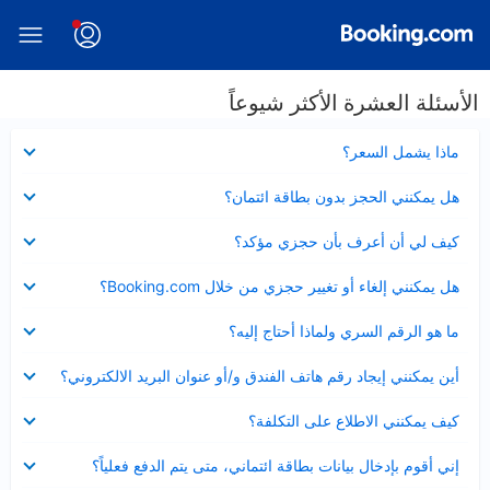
الأسئلة العشرة الأكثر شيوعاً
عرض
ماذا يشمل السعر؟
مصغر
عرض
هل يمكنني الحجز بدون بطاقة ائتمان؟
مصغر
عرض
كيف لي أن أعرف بأن حجزي مؤكد؟
مصغر
عرض
هل يمكنني إلغاء أو تغيير حجزي من خلال Booking.com؟
مصغر
عرض
ما هو الرقم السري ولماذا أحتاج إليه؟
مصغر
عرض
أين يمكنني إيجاد رقم هاتف الفندق و/أو عنوان البريد الالكتروني؟
مصغر
عرض
كيف يمكنني الاطلاع على التكلفة؟
مصغر
عرض
إني أقوم بإدخال بيانات بطاقة ائتماني، متى يتم الدفع فعلياً؟
مصغر