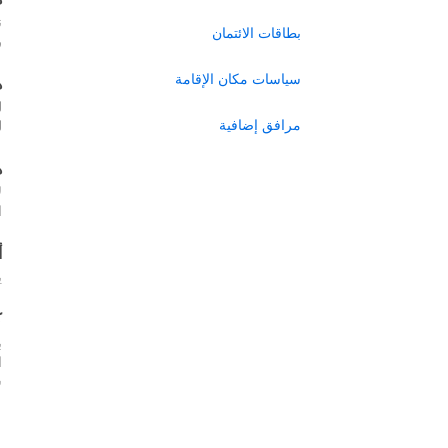
ن
بطاقات الائتمان
ر
سياسات مكان الإقامة
ه
ل
مرافق إضافية
ل
ه
ل
ا
أ
ي
ك
ب
س