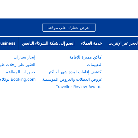
اعرض عقارك على موقعنا
لحجز عبر الإنترنت
خدمة العملاء
انضم إلى شبكة الشركاء التابعين
Business
أماكن مميزة للإقامة
إيجار سيارات
التقييمات
العثور على رحلات طي
اكتشف إقامات لمدة شهر أو أكثر
حجوزات المطاعم
عروض العطلات والعروض الموسمية
Booking.com لوكلاء السفر
Traveller Review Awards