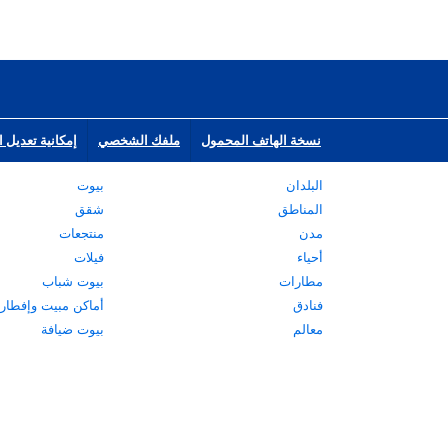
نسخة الهاتف المحمول
ملفك الشخصي
إمكانية تعديل ا
البلدان
بيوت
المناطق
شقق
مدن
منتجعات
أحياء
فيلات
مطارات
بيوت شباب
فنادق
أماكن مبيت وإفطار
معالم
بيوت ضيافة