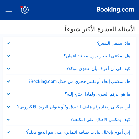
الأسئلة العشرة الأكثر شيوعاً
عرض
ماذا يشمل السعر؟
مصغر
عرض
هل يمكنني الحجز بدون بطاقة ائتمان؟
مصغر
عرض
كيف لي أن أعرف بأن حجزي مؤكد؟
مصغر
عرض
هل يمكنني إلغاء أو تغيير حجزي من خلال Booking.com؟
مصغر
عرض
ما هو الرقم السري ولماذا أحتاج إليه؟
مصغر
عرض
أين يمكنني إيجاد رقم هاتف الفندق و/أو عنوان البريد الالكتروني؟
مصغر
عرض
كيف يمكنني الاطلاع على التكلفة؟
مصغر
عرض
إني أقوم بإدخال بيانات بطاقة ائتماني، متى يتم الدفع فعلياً؟
مصغر