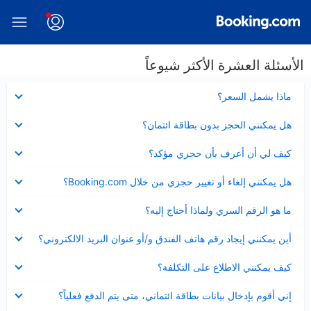
الأسئلة العشرة الأكثر شيوعاً
عرض
ماذا يشمل السعر؟
مصغر
عرض
هل يمكنني الحجز بدون بطاقة ائتمان؟
مصغر
عرض
كيف لي أن أعرف بأن حجزي مؤكد؟
مصغر
عرض
هل يمكنني إلغاء أو تغيير حجزي من خلال Booking.com؟
مصغر
عرض
ما هو الرقم السري ولماذا أحتاج إليه؟
مصغر
عرض
أين يمكنني إيجاد رقم هاتف الفندق و/أو عنوان البريد الالكتروني؟
مصغر
عرض
كيف يمكنني الاطلاع على التكلفة؟
مصغر
عرض
إني أقوم بإدخال بيانات بطاقة ائتماني، متى يتم الدفع فعلياً؟
مصغر