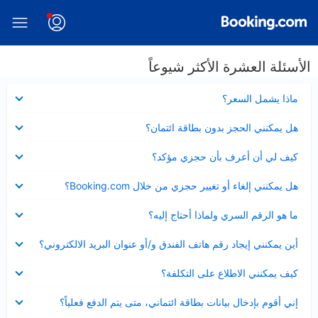
الأسئلة العشرة الأكثر شيوعاً
عرض
ماذا يشمل السعر؟
مصغر
عرض
هل يمكنني الحجز بدون بطاقة ائتمان؟
مصغر
عرض
كيف لي أن أعرف بأن حجزي مؤكد؟
مصغر
عرض
هل يمكنني إلغاء أو تغيير حجزي من خلال Booking.com؟
مصغر
عرض
ما هو الرقم السري ولماذا أحتاج إليه؟
مصغر
عرض
أين يمكنني إيجاد رقم هاتف الفندق و/أو عنوان البريد الالكتروني؟
مصغر
عرض
كيف يمكنني الاطلاع على التكلفة؟
مصغر
عرض
إني أقوم بإدخال بيانات بطاقة ائتماني، متى يتم الدفع فعلياً؟
مصغر