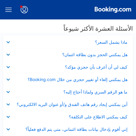
الأسئلة العشرة الأكثر شيوعاً
عرض
ماذا يشمل السعر؟
مصغر
عرض
هل يمكنني الحجز بدون بطاقة ائتمان؟
مصغر
عرض
كيف لي أن أعرف بأن حجزي مؤكد؟
مصغر
عرض
هل يمكنني إلغاء أو تغيير حجزي من خلال Booking.com؟
مصغر
عرض
ما هو الرقم السري ولماذا أحتاج إليه؟
مصغر
عرض
أين يمكنني إيجاد رقم هاتف الفندق و/أو عنوان البريد الالكتروني؟
مصغر
عرض
كيف يمكنني الاطلاع على التكلفة؟
مصغر
عرض
إني أقوم بإدخال بيانات بطاقة ائتماني، متى يتم الدفع فعلياً؟
مصغر