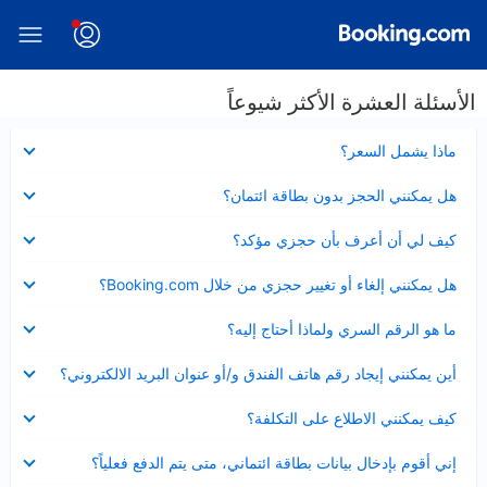
الأسئلة العشرة الأكثر شيوعاً
عرض
ماذا يشمل السعر؟
مصغر
عرض
هل يمكنني الحجز بدون بطاقة ائتمان؟
مصغر
عرض
كيف لي أن أعرف بأن حجزي مؤكد؟
مصغر
عرض
هل يمكنني إلغاء أو تغيير حجزي من خلال Booking.com؟
مصغر
عرض
ما هو الرقم السري ولماذا أحتاج إليه؟
مصغر
عرض
أين يمكنني إيجاد رقم هاتف الفندق و/أو عنوان البريد الالكتروني؟
مصغر
عرض
كيف يمكنني الاطلاع على التكلفة؟
مصغر
عرض
إني أقوم بإدخال بيانات بطاقة ائتماني، متى يتم الدفع فعلياً؟
مصغر