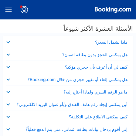
الأسئلة العشرة الأكثر شيوعاً
عرض
ماذا يشمل السعر؟
مصغر
عرض
هل يمكنني الحجز بدون بطاقة ائتمان؟
مصغر
عرض
كيف لي أن أعرف بأن حجزي مؤكد؟
مصغر
عرض
هل يمكنني إلغاء أو تغيير حجزي من خلال Booking.com؟
مصغر
عرض
ما هو الرقم السري ولماذا أحتاج إليه؟
مصغر
عرض
أين يمكنني إيجاد رقم هاتف الفندق و/أو عنوان البريد الالكتروني؟
مصغر
عرض
كيف يمكنني الاطلاع على التكلفة؟
مصغر
عرض
إني أقوم بإدخال بيانات بطاقة ائتماني، متى يتم الدفع فعلياً؟
مصغر