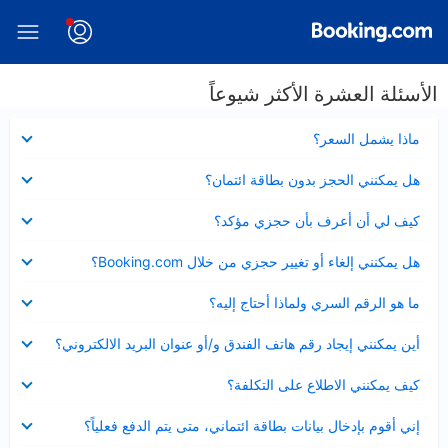
الأسئلة العشرة الأكثر شيوعاً
عرض
ماذا يشمل السعر؟
مصغر
عرض
هل يمكنني الحجز بدون بطاقة ائتمان؟
مصغر
عرض
كيف لي أن أعرف بأن حجزي مؤكد؟
مصغر
عرض
هل يمكنني إلغاء أو تغيير حجزي من خلال Booking.com؟
مصغر
عرض
ما هو الرقم السري ولماذا أحتاج إليه؟
مصغر
عرض
أين يمكنني إيجاد رقم هاتف الفندق و/أو عنوان البريد الالكتروني؟
مصغر
عرض
كيف يمكنني الاطلاع على التكلفة؟
مصغر
عرض
إني أقوم بإدخال بيانات بطاقة ائتماني، متى يتم الدفع فعلياً؟
مصغر