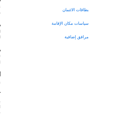
ن
بطاقات الائتمان
ر
سياسات مكان الإقامة
ه
ل
مرافق إضافية
ل
ه
ل
ا
أ
ي
ك
ب
س