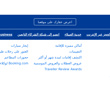
اعرض عقارك على موقعنا
لحجز عبر الإنترنت
خدمة العملاء
انضم إلى شبكة الشركاء التابعين
Business
أماكن مميزة للإقامة
إيجار سيارات
التقييمات
العثور على رحلات طي
اكتشف إقامات لمدة شهر أو أكثر
حجوزات المطاعم
عروض العطلات والعروض الموسمية
Booking.com لوكلاء السفر
Traveller Review Awards