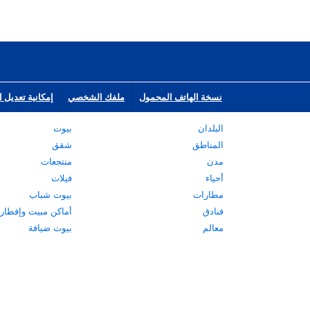
نسخة الهاتف المحمول
ملفك الشخصي
إمكانية تعديل ا
البلدان
بيوت
المناطق
شقق
مدن
منتجعات
أحياء
فيلات
مطارات
بيوت شباب
فنادق
أماكن مبيت وإفطار
معالم
بيوت ضيافة