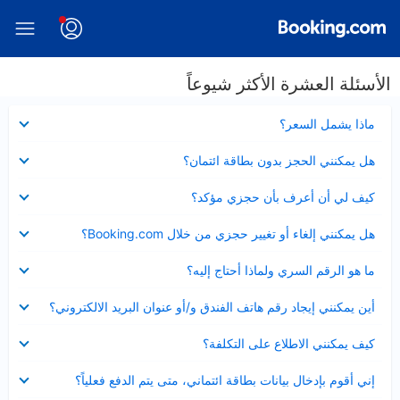
الأسئلة العشرة الأكثر شيوعاً
عرض
ماذا يشمل السعر؟
مصغر
عرض
هل يمكنني الحجز بدون بطاقة ائتمان؟
مصغر
عرض
كيف لي أن أعرف بأن حجزي مؤكد؟
مصغر
عرض
هل يمكنني إلغاء أو تغيير حجزي من خلال Booking.com؟
مصغر
عرض
ما هو الرقم السري ولماذا أحتاج إليه؟
مصغر
عرض
أين يمكنني إيجاد رقم هاتف الفندق و/أو عنوان البريد الالكتروني؟
مصغر
عرض
كيف يمكنني الاطلاع على التكلفة؟
مصغر
عرض
إني أقوم بإدخال بيانات بطاقة ائتماني، متى يتم الدفع فعلياً؟
مصغر