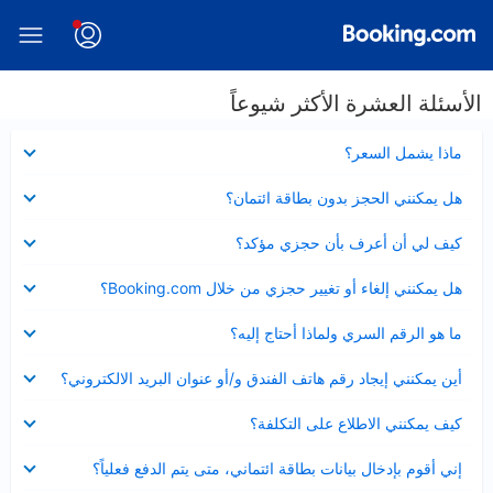
الأسئلة العشرة الأكثر شيوعاً
عرض
ماذا يشمل السعر؟
مصغر
عرض
هل يمكنني الحجز بدون بطاقة ائتمان؟
مصغر
عرض
كيف لي أن أعرف بأن حجزي مؤكد؟
مصغر
عرض
هل يمكنني إلغاء أو تغيير حجزي من خلال Booking.com؟
مصغر
عرض
ما هو الرقم السري ولماذا أحتاج إليه؟
مصغر
عرض
أين يمكنني إيجاد رقم هاتف الفندق و/أو عنوان البريد الالكتروني؟
مصغر
عرض
كيف يمكنني الاطلاع على التكلفة؟
مصغر
عرض
إني أقوم بإدخال بيانات بطاقة ائتماني، متى يتم الدفع فعلياً؟
مصغر