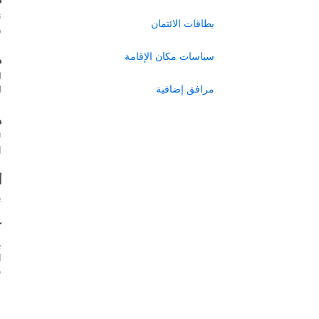
ن
بطاقات الائتمان
ر
سياسات مكان الإقامة
ه
ل
مرافق إضافية
ل
ه
ل
ا
أ
ي
ك
ب
س