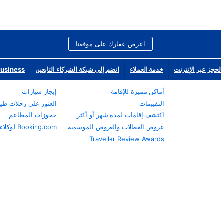
اعرض عقارك على موقعنا
لحجز عبر الإنترنت
خدمة العملاء
انضم إلى شبكة الشركاء التابعين
Business
أماكن مميزة للإقامة
إيجار سيارات
التقييمات
العثور على رحلات طي
اكتشف إقامات لمدة شهر أو أكثر
حجوزات المطاعم
عروض العطلات والعروض الموسمية
Booking.com لوكلاء السفر
Traveller Review Awards