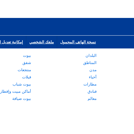
نسخة الهاتف المحمول
ملفك الشخصي
إمكانية تعديل ا
البلدان
بيوت
المناطق
شقق
مدن
منتجعات
أحياء
فيلات
مطارات
بيوت شباب
فنادق
أماكن مبيت وإفطار
معالم
بيوت ضيافة