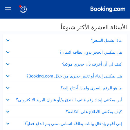
الأسئلة العشرة الأكثر شيوعاً
عرض
ماذا يشمل السعر؟
مصغر
عرض
هل يمكنني الحجز بدون بطاقة ائتمان؟
مصغر
عرض
كيف لي أن أعرف بأن حجزي مؤكد؟
مصغر
عرض
هل يمكنني إلغاء أو تغيير حجزي من خلال Booking.com؟
مصغر
عرض
ما هو الرقم السري ولماذا أحتاج إليه؟
مصغر
عرض
أين يمكنني إيجاد رقم هاتف الفندق و/أو عنوان البريد الالكتروني؟
مصغر
عرض
كيف يمكنني الاطلاع على التكلفة؟
مصغر
عرض
إني أقوم بإدخال بيانات بطاقة ائتماني، متى يتم الدفع فعلياً؟
مصغر