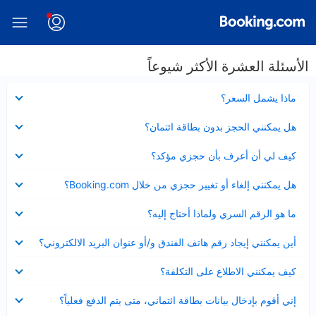
الأسئلة العشرة الأكثر شيوعاً
عرض
ماذا يشمل السعر؟
مصغر
عرض
هل يمكنني الحجز بدون بطاقة ائتمان؟
مصغر
عرض
كيف لي أن أعرف بأن حجزي مؤكد؟
مصغر
عرض
هل يمكنني إلغاء أو تغيير حجزي من خلال Booking.com؟
مصغر
عرض
ما هو الرقم السري ولماذا أحتاج إليه؟
مصغر
عرض
أين يمكنني إيجاد رقم هاتف الفندق و/أو عنوان البريد الالكتروني؟
مصغر
عرض
كيف يمكنني الاطلاع على التكلفة؟
مصغر
عرض
إني أقوم بإدخال بيانات بطاقة ائتماني، متى يتم الدفع فعلياً؟
مصغر