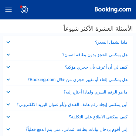
الأسئلة العشرة الأكثر شيوعاً
عرض
ماذا يشمل السعر؟
مصغر
عرض
هل يمكنني الحجز بدون بطاقة ائتمان؟
مصغر
عرض
كيف لي أن أعرف بأن حجزي مؤكد؟
مصغر
عرض
هل يمكنني إلغاء أو تغيير حجزي من خلال Booking.com؟
مصغر
عرض
ما هو الرقم السري ولماذا أحتاج إليه؟
مصغر
عرض
أين يمكنني إيجاد رقم هاتف الفندق و/أو عنوان البريد الالكتروني؟
مصغر
عرض
كيف يمكنني الاطلاع على التكلفة؟
مصغر
عرض
إني أقوم بإدخال بيانات بطاقة ائتماني، متى يتم الدفع فعلياً؟
مصغر