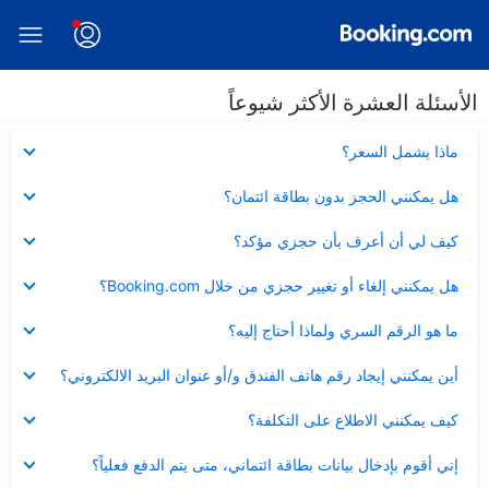
الأسئلة العشرة الأكثر شيوعاً
عرض
ماذا يشمل السعر؟
مصغر
عرض
هل يمكنني الحجز بدون بطاقة ائتمان؟
مصغر
عرض
كيف لي أن أعرف بأن حجزي مؤكد؟
مصغر
عرض
هل يمكنني إلغاء أو تغيير حجزي من خلال Booking.com؟
مصغر
عرض
ما هو الرقم السري ولماذا أحتاج إليه؟
مصغر
عرض
أين يمكنني إيجاد رقم هاتف الفندق و/أو عنوان البريد الالكتروني؟
مصغر
عرض
كيف يمكنني الاطلاع على التكلفة؟
مصغر
عرض
إني أقوم بإدخال بيانات بطاقة ائتماني، متى يتم الدفع فعلياً؟
مصغر