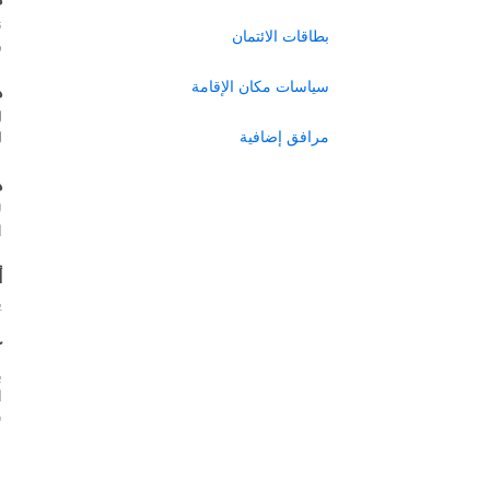
ن
بطاقات الائتمان
ر
سياسات مكان الإقامة
ه
ل
مرافق إضافية
ل
ه
ل
ا
أ
ي
ك
ب
س