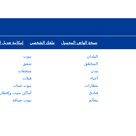
نسخة الهاتف المحمول
ملفك الشخصي
إمكانية تعديل ا
البلدان
بيوت
المناطق
شقق
مدن
منتجعات
أحياء
فيلات
مطارات
بيوت شباب
فنادق
أماكن مبيت وإفطار
معالم
بيوت ضيافة