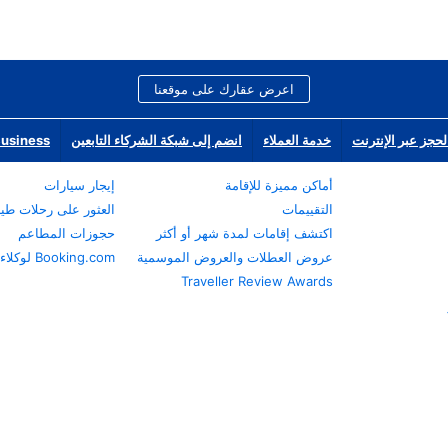
اعرض عقارك على موقعنا
لحجز عبر الإنترنت
خدمة العملاء
انضم إلى شبكة الشركاء التابعين
Business
أماكن مميزة للإقامة
إيجار سيارات
التقييمات
العثور على رحلات طي
اكتشف إقامات لمدة شهر أو أكثر
حجوزات المطاعم
عروض العطلات والعروض الموسمية
Booking.com لوكلاء السفر
Traveller Review Awards