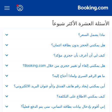
الأسئلة العشرة الأكثر شيوعاً
عرض
ماذا يشمل السعر؟
مصغر
عرض
هل يمكنني الحجز بدون بطاقة ائتمان؟
مصغر
عرض
كيف لي أن أعرف بأن حجزي مؤكد؟
مصغر
عرض
هل يمكنني إلغاء أو تغيير حجزي من خلال Booking.com؟
مصغر
عرض
ما هو الرقم السري ولماذا أحتاج إليه؟
مصغر
عرض
أين يمكنني إيجاد رقم هاتف الفندق و/أو عنوان البريد الالكتروني؟
مصغر
عرض
كيف يمكنني الاطلاع على التكلفة؟
مصغر
عرض
إني أقوم بإدخال بيانات بطاقة ائتماني، متى يتم الدفع فعلياً؟
مصغر