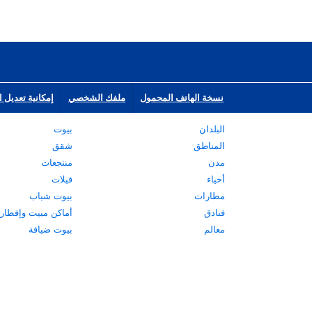
نسخة الهاتف المحمول
ملفك الشخصي
إمكانية تعديل ا
البلدان
بيوت
المناطق
شقق
مدن
منتجعات
أحياء
فيلات
مطارات
بيوت شباب
فنادق
أماكن مبيت وإفطار
معالم
بيوت ضيافة