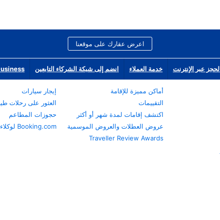
اعرض عقارك على موقعنا
لحجز عبر الإنترنت
خدمة العملاء
انضم إلى شبكة الشركاء التابعين
Business
أماكن مميزة للإقامة
إيجار سيارات
التقييمات
العثور على رحلات طي
اكتشف إقامات لمدة شهر أو أكثر
حجوزات المطاعم
عروض العطلات والعروض الموسمية
Booking.com لوكلاء السفر
Traveller Review Awards