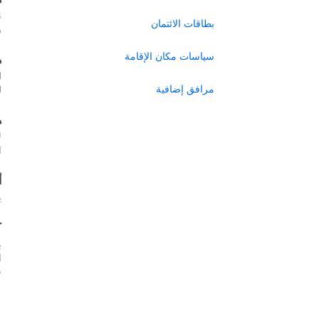
ن
بطاقات الائتمان
ر
سياسات مكان الإقامة
ه
ل
مرافق إضافية
ل
ه
ل
ا
أ
ي
ك
ب
س